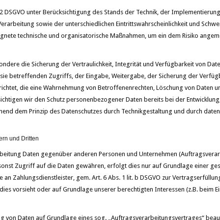
32 DSGVO unter Berücksichtigung des Stands der Technik, der Implementierun
arbeitung sowie der unterschiedlichen Eintrittswahrscheinlichkeit und Schwer
eeignete technische und organisatorische Maßnahmen, um ein dem Risiko angem
ere die Sicherung der Vertraulichkeit, Integrität und Verfügbarkeit von Date
sie betreffenden Zugriffs, der Eingabe, Weitergabe, der Sicherung der Verfüg
richtet, die eine Wahrnehmung von Betroffenenrechten, Löschung von Daten u
sichtigen wir den Schutz personenbezogener Daten bereits bei der Entwicklun
hend dem Prinzip des Datenschutzes durch Technikgestaltung und durch daten
ern und Dritten
rbeitung Daten gegenüber anderen Personen und Unternehmen (Auftragsverarbe
sonst Zugriff auf die Daten gewähren, erfolgt dies nur auf Grundlage einer ges
 an Zahlungsdienstleister, gem. Art. 6 Abs. 1 lit. b DSGVO zur Vertragserfüllung 
 dies vorsieht oder auf Grundlage unserer berechtigten Interessen (z.B. beim E
ung von Daten auf Grundlage eines sog. „Auftragsverarbeitungsvertrages“ beau