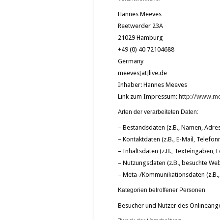
Hannes Meeves
Reetwerder 23A
21029 Hamburg
+49 (0) 40 72104688
Germany
meeves[ät]live.de
Inhaber: Hannes Meeves
Link zum Impressum:
http://www.m
Arten der verarbeiteten Daten:
– Bestandsdaten (z.B., Namen, Adres
– Kontaktdaten (z.B., E-Mail, Telef
– Inhaltsdaten (z.B., Texteingaben, F
– Nutzungsdaten (z.B., besuchte Webs
– Meta-/Kommunikationsdaten (z.B.,
Kategorien betroffener Personen
Besucher und Nutzer des Onlineang