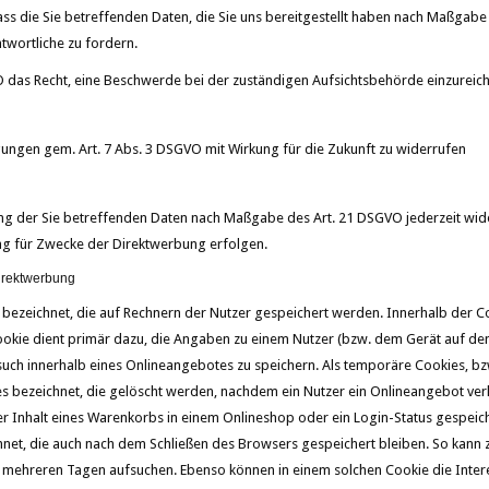
ass die Sie betreffenden Daten, die Sie uns bereitgestellt haben nach Maßgabe
twortliche zu fordern.
O das Recht, eine Beschwerde bei der zuständigen Aufsichtsbehörde einzureic
ligungen gem. Art. 7 Abs. 3 DSGVO mit Wirkung für die Zukunft zu widerrufen
ung der Sie betreffenden Daten nach Maßgabe des Art. 21 DSGVO jederzeit wi
ng für Zwecke der Direktwerbung erfolgen.
irektwerbung
 bezeichnet, die auf Rechnern der Nutzer gespeichert werden. Innerhalb der C
okie dient primär dazu, die Angaben zu einem Nutzer (bzw. dem Gerät auf dem
ch innerhalb eines Onlineangebotes zu speichern. Als temporäre Cookies, bz
s bezeichnet, die gelöscht werden, nachdem ein Nutzer ein Onlineangebot verl
er Inhalt eines Warenkorbs in einem Onlineshop oder ein Login-Status gespei
net, die auch nach dem Schließen des Browsers gespeichert bleiben. So kann z
 mehreren Tagen aufsuchen. Ebenso können in einem solchen Cookie die Inter