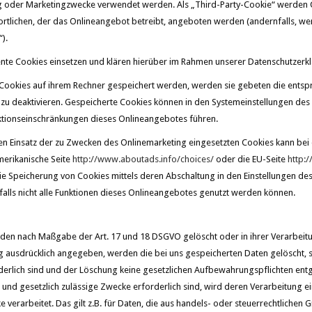
 oder Marketingzwecke verwendet werden. Als „Third-Party-Cookie“ werden C
rtlichen, der das Onlineangebot betreibt, angeboten werden (andernfalls, we
).
e Cookies einsetzen und klären hierüber im Rahmen unserer Datenschutzerkl
s Cookies auf ihrem Rechner gespeichert werden, werden sie gebeten die ents
 zu deaktivieren. Gespeicherte Cookies können in den Systemeinstellungen de
ktionseinschränkungen dieses Onlineangebotes führen.
n Einsatz der zu Zwecken des Onlinemarketing eingesetzten Cookies kann bei ei
merikanische Seite
http://www.aboutads.info/choices/
oder die EU-Seite
http:
ie Speicherung von Cookies mittels deren Abschaltung in den Einstellungen des
alls nicht alle Funktionen dieses Onlineangebotes genutzt werden können.
den nach Maßgabe der Art. 17 und 18 DSGVO gelöscht oder in ihrer Verarbeitu
 ausdrücklich angegeben, werden die bei uns gespeicherten Daten gelöscht, so
rlich sind und der Löschung keine gesetzlichen Aufbewahrungspflichten entg
e und gesetzlich zulässige Zwecke erforderlich sind, wird deren Verarbeitung e
e verarbeitet. Das gilt z.B. für Daten, die aus handels- oder steuerrechtlich